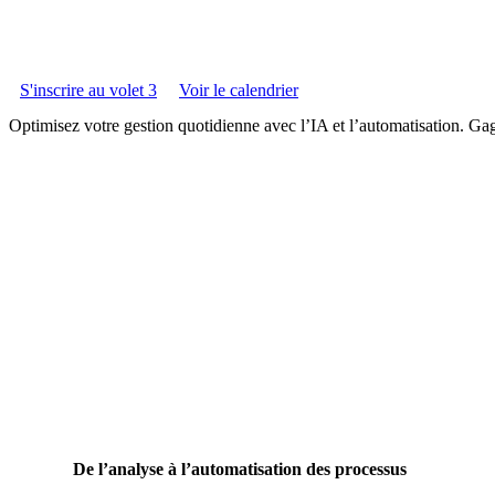
Automatisation et assistants IA
S'inscrire au volet 3
Voir le calendrier
Volet 3 – Projet collectif
Optimisez votre gestion quotidienne avec l’IA et l’automatisation. Gag
De l’analyse à l’automatisation des processus