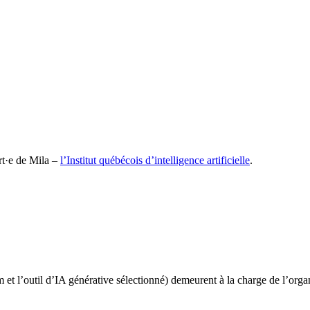
rt·e de Mila –
l’Institut québécois d’intelligence artificielle
.
 l’outil d’IA générative sélectionné) demeurent à la charge de l’organi