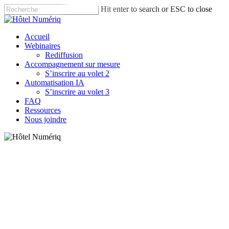
Skip
Hit enter to search or ESC to close
to
Close
main
Search
content
Menu
Accueil
Webinaires
Rediffusion
Accompagnement sur mesure
S’inscrire au volet 2
Automatisation IA
S’inscrire au volet 3
FAQ
Ressources
Nous joindre