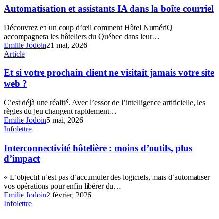
mal
assistants
Automatisation et assistants IA dans la boîte courriel
encadrée
IA
?
dans
Découvrez en un coup d’œil comment Hôtel NumériQ
la
accompagnera les hôteliers du Québec dans leur…
boîte
Emilie Jodoin
21 mai, 2026
courriel
Et
Article
si
votre
Et si votre prochain client ne visitait jamais votre site
prochain
web ?
client
ne
C’est déjà une réalité. Avec l’essor de l’intelligence artificielle, les
visitait
règles du jeu changent rapidement…
jamais
Emilie Jodoin
5 mai, 2026
votre
Interconnectivité
Infolettre
site
hôtelière
web
:
Interconnectivité hôtelière : moins d’outils, plus
?
moins
d’impact
d’outils,
plus
« L’objectif n’est pas d’accumuler des logiciels, mais d’automatiser
d’impact
vos opérations pour enfin libérer du…
Emilie Jodoin
2 février, 2026
Tendances
Infolettre
et