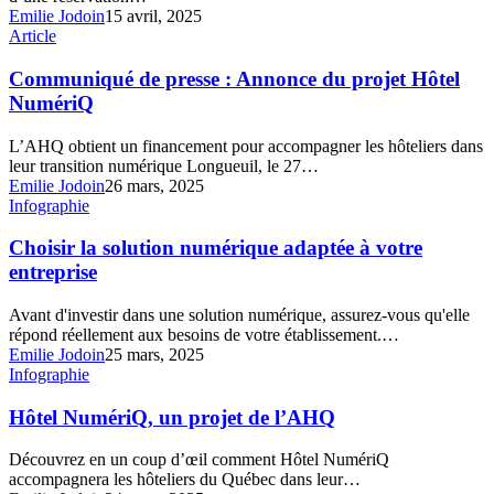
défi
Emilie Jodoin
15 avril, 2025
à
Communiqué
Article
ne
de
pas
presse
Communiqué de presse : Annonce du projet Hôtel
sous-
:
NumériQ
estimer
Annonce
du
L’AHQ obtient un financement pour accompagner les hôteliers dans
projet
leur transition numérique Longueuil, le 27…
Hôtel
Emilie Jodoin
26 mars, 2025
NumériQ
Choisir
Infographie
la
solution
Choisir la solution numérique adaptée à votre
numérique
entreprise
adaptée
à
Avant d'investir dans une solution numérique, assurez-vous qu'elle
votre
répond réellement aux besoins de votre établissement.…
entreprise
Emilie Jodoin
25 mars, 2025
Hôtel
Infographie
NumériQ,
un
Hôtel NumériQ, un projet de l’AHQ
projet
de
Découvrez en un coup d’œil comment Hôtel NumériQ
l’AHQ
accompagnera les hôteliers du Québec dans leur…