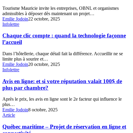
dans
Tourisme Mauricie invite les entreprises, OBNL et organismes
le
admissibles à déposer dès maintenant un projet…
cadre
Emilie Jodoin
22 octobre, 2025
de
Chaque
Infolettre
l’EPRTNT
clic
2025-
compte
Chaque clic compte : quand la technologie façonne
2027
:
l’accueil
quand
la
Dans l’hôtellerie, chaque détail fait la différence. Accueillir ne se
technologie
limite plus à sourire et…
façonne
Emilie Jodoin
20 octobre, 2025
l’accueil
Avis
Infolettre
en
ligne:
Avis en ligne: et si votre réputation valait 100$ de
et
plus par chambre?
si
votre
Après le prix, les avis en ligne sont le 2e facteur qui influence le
réputation
plus…
valait
Emilie Jodoin
8 octobre, 2025
100$
Québec
Article
de
maritime
plus
–
Québec maritime – Projet de réservation en ligne et
par
Projet