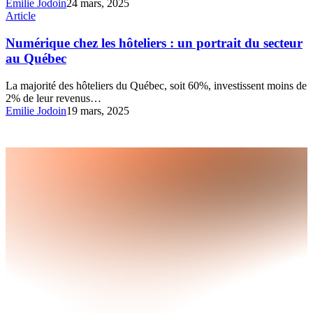
Emilie Jodoin
24 mars, 2025
Numérique
Article
chez
les
Numérique chez les hôteliers : un portrait du secteur
hôteliers
au Québec
:
un
La majorité des hôteliers du Québec, soit 60%, investissent moins de
portrait
2% de leur revenus…
du
Emilie Jodoin
19 mars, 2025
secteur
au
Québec