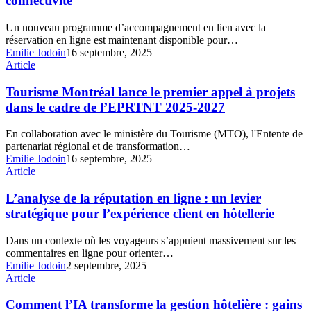
connectivité
chambre?
de
réservation
Un nouveau programme d’accompagnement en lien avec la
en
réservation en ligne est maintenant disponible pour…
ligne
Emilie Jodoin
16 septembre, 2025
et
Tourisme
Article
connectivité
Montréal
lance
Tourisme Montréal lance le premier appel à projets
le
dans le cadre de l’EPRTNT 2025-2027
premier
appel
En collaboration avec le ministère du Tourisme (MTO), l'Entente de
à
partenariat régional et de transformation…
projets
Emilie Jodoin
16 septembre, 2025
dans
L’analyse
Article
le
de
cadre
la
L’analyse de la réputation en ligne : un levier
de
réputation
stratégique pour l’expérience client en hôtellerie
l’EPRTNT
en
2025-
ligne
2027
Dans un contexte où les voyageurs s’appuient massivement sur les
:
commentaires en ligne pour orienter…
un
Emilie Jodoin
2 septembre, 2025
levier
Comment
Article
stratégique
l’IA
pour
transforme
Comment l’IA transforme la gestion hôtelière : gains
l’expérience