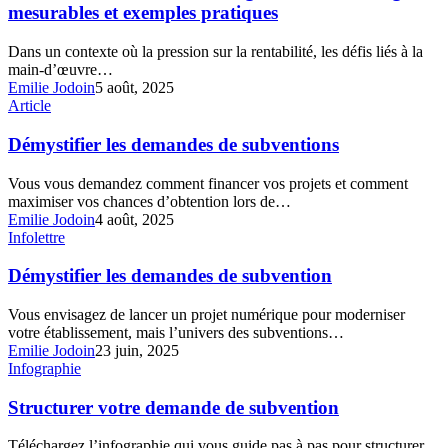
la
mesurables et exemples pratiques
client
gestion
en
hôtelière
hôtellerie
Dans un contexte où la pression sur la rentabilité, les défis liés à la
:
main-d’œuvre…
gains
Emilie Jodoin
5 août, 2025
mesurables
Démystifier
Article
et
les
exemples
demandes
Démystifier les demandes de subventions
pratiques
de
subventions
Vous vous demandez comment financer vos projets et comment
maximiser vos chances d’obtention lors de…
Emilie Jodoin
4 août, 2025
Démystifier
Infolettre
les
demandes
Démystifier les demandes de subvention
de
subvention
Vous envisagez de lancer un projet numérique pour moderniser
votre établissement, mais l’univers des subventions…
Emilie Jodoin
23 juin, 2025
Structurer
Infographie
votre
demande
Structurer votre demande de subvention
de
subvention
Téléchargez l’infographie qui vous guide pas à pas pour structurer