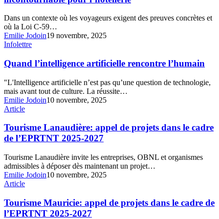
un
réflexe
Dans un contexte où les voyageurs exigent des preuves concrètes et
stratégique
où la Loi C-59…
incontournable
Emilie Jodoin
19 novembre, 2025
pour
Quand
Infolettre
l’hôtellerie
l’intelligence
artificielle
Quand l’intelligence artificielle rencontre l’humain
rencontre
l’humain
"L'Intelligence artificielle n’est pas qu’une question de technologie,
mais avant tout de culture. La réussite…
Emilie Jodoin
10 novembre, 2025
Tourisme
Article
Lanaudière:
appel
Tourisme Lanaudière: appel de projets dans le cadre
de
de l’EPRTNT 2025-2027
projets
dans
Tourisme Lanaudière invite les entreprises, OBNL et organismes
le
admissibles à déposer dès maintenant un projet…
cadre
Emilie Jodoin
10 novembre, 2025
de
Tourisme
Article
l’EPRTNT
Mauricie:
2025-
appel
Tourisme Mauricie: appel de projets dans le cadre de
2027
de
l’EPRTNT 2025-2027
projets