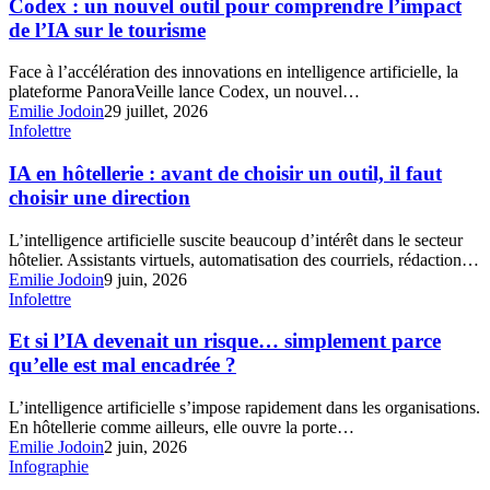
un
Codex : un nouvel outil pour comprendre l’impact
nouvel
de l’IA sur le tourisme
outil
pour
Face à l’accélération des innovations en intelligence artificielle, la
comprendre
plateforme PanoraVeille lance Codex, un nouvel…
l’impact
Emilie Jodoin
29 juillet, 2026
de
IA
Infolettre
l’IA
en
sur
hôtellerie
IA en hôtellerie : avant de choisir un outil, il faut
le
:
choisir une direction
tourisme
avant
de
L’intelligence artificielle suscite beaucoup d’intérêt dans le secteur
choisir
hôtelier. Assistants virtuels, automatisation des courriels, rédaction…
un
Emilie Jodoin
9 juin, 2026
outil,
Et
Infolettre
il
si
faut
l’IA
Et si l’IA devenait un risque… simplement parce
choisir
devenait
qu’elle est mal encadrée ?
une
un
direction
risque…
L’intelligence artificielle s’impose rapidement dans les organisations.
simplement
En hôtellerie comme ailleurs, elle ouvre la porte…
parce
Emilie Jodoin
2 juin, 2026
qu’elle
Automatisation
Infographie
est
et