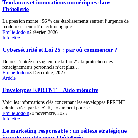
innovations
Tendances et innovations numériques dans
numériques
l’hôtellerie
dans
l’hôtellerie
La pression monte : 56 % des établissements sentent l’urgence de
moderniser leur offre technologique.…
Emilie Jodoin
2 février, 2026
Cybersécurité
Infolettre
et
Loi
Cybersécurité et Loi 25 : par où commencer ?
25
:
Depuis l’entrée en vigueur de la Loi 25, la protection des
par
renseignements personnels n’est plus…
où
Emilie Jodoin
8 Décembre, 2025
commencer
Enveloppes
Article
?
EPRTNT
–
Enveloppes EPRTNT – Aide-mémoire
Aide-
mémoire
Voici les informations clés concernant les enveloppes EPRTNT
administrées par les ATR, notamment pour le…
Emilie Jodoin
20 novembre, 2025
Le
Infolettre
marketing
responsable
Le marketing responsable : un réflexe stratégique
:
incontournable pour l’hôtellerie