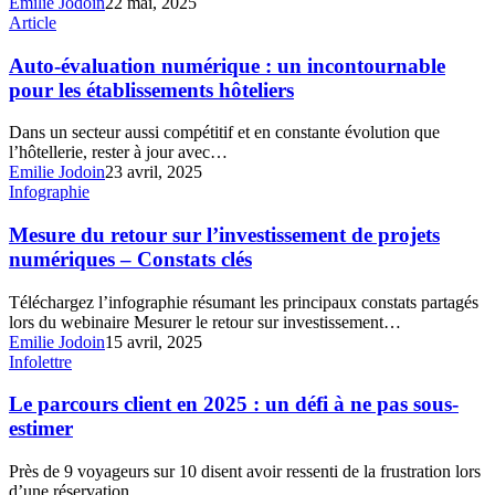
Emilie Jodoin
22 mai, 2025
avec
Auto-
Article
le
évaluation
PMS
numérique
Auto-évaluation numérique : un incontournable
:
pour les établissements hôteliers
un
incontournable
Dans un secteur aussi compétitif et en constante évolution que
pour
l’hôtellerie, rester à jour avec…
les
Emilie Jodoin
23 avril, 2025
établissements
Mesure
Infographie
hôteliers
du
retour
Mesure du retour sur l’investissement de projets
sur
numériques – Constats clés
l’investissement
de
Téléchargez l’infographie résumant les principaux constats partagés
projets
lors du webinaire Mesurer le retour sur investissement…
numériques
Emilie Jodoin
15 avril, 2025
–
Le
Infolettre
Constats
parcours
clés
client
Le parcours client en 2025 : un défi à ne pas sous-
en
estimer
2025
:
Près de 9 voyageurs sur 10 disent avoir ressenti de la frustration lors
un
d’une réservation…