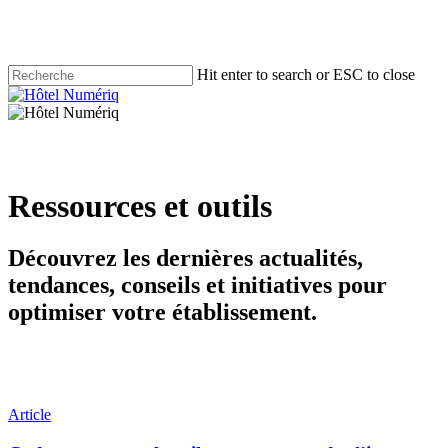
Skip
to
main
content
Hit enter to search or ESC to close
Close
Search
Menu
Ressources et outils
Découvrez les dernières actualités,
tendances, conseils et initiatives pour
optimiser votre établissement.
Codex
Article
: