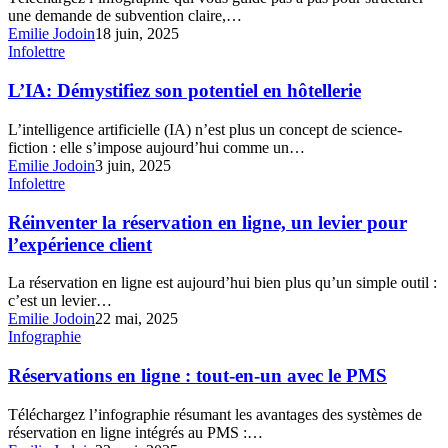
une demande de subvention claire,…
Emilie Jodoin
18 juin, 2025
L’IA:
Infolettre
Démystifiez
son
L’IA: Démystifiez son potentiel en hôtellerie
potentiel
en
L’intelligence artificielle (IA) n’est plus un concept de science-
hôtellerie
fiction : elle s’impose aujourd’hui comme un…
Emilie Jodoin
3 juin, 2025
Réinventer
Infolettre
la
réservation
Réinventer la réservation en ligne, un levier pour
en
l’expérience client
ligne,
un
La réservation en ligne est aujourd’hui bien plus qu’un simple outil :
levier
c’est un levier…
pour
Emilie Jodoin
22 mai, 2025
l’expérience
Réservations
Infographie
client
en
ligne
Réservations en ligne : tout-en-un avec le PMS
:
tout-
Téléchargez l’infographie résumant les avantages des systèmes de
en-
réservation en ligne intégrés au PMS :…
un