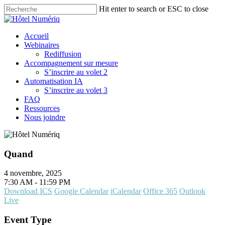
Skip
Hit enter to search or ESC to close
to
Close
main
Search
content
Menu
Accueil
Webinaires
Rediffusion
Accompagnement sur mesure
S’inscrire au volet 2
Automatisation IA
S’inscrire au volet 3
FAQ
Ressources
Nous joindre
Quand
4 novembre, 2025
7:30 AM - 11:59 PM
Download ICS
Google Calendar
iCalendar
Office 365
Outlook
Live
Event Type