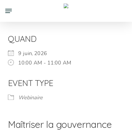
Skip
Menu
to
main
content
QUAND
9 juin, 2026
10:00 AM - 11:00 AM
Download ICS
Google Calendar
iCalendar
Office 365
Outlook Live
EVENT TYPE
Webinaire
Maîtriser la gouvernance