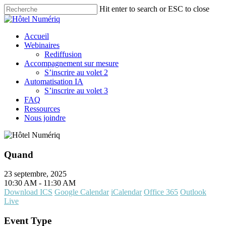
Skip
Hit enter to search or ESC to close
to
Close
main
Search
content
Menu
Accueil
Webinaires
Rediffusion
Accompagnement sur mesure
S’inscrire au volet 2
Automatisation IA
S’inscrire au volet 3
FAQ
Ressources
Nous joindre
Quand
23 septembre, 2025
10:30 AM - 11:30 AM
Download ICS
Google Calendar
iCalendar
Office 365
Outlook
Live
Event Type