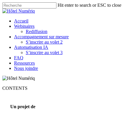
Skip
Hit enter to search or ESC to close
to
Close
main
Search
content
Menu
Accueil
Webinaires
Rediffusion
Accompagnement sur mesure
S’inscrire au volet 2
Automatisation IA
S’inscrire au volet 3
FAQ
Ressources
Nous joindre
CONTENTS
Un projet de