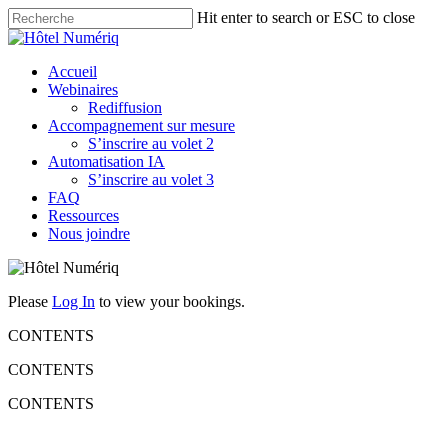
Skip
Hit enter to search or ESC to close
to
Close
main
Search
content
Menu
Accueil
Webinaires
Rediffusion
Accompagnement sur mesure
S’inscrire au volet 2
Automatisation IA
S’inscrire au volet 3
FAQ
Ressources
Nous joindre
Please
Log In
to view your bookings.
CONTENTS
CONTENTS
CONTENTS