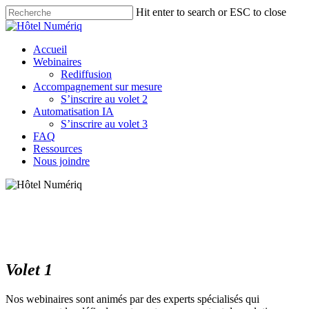
Skip
Hit enter to search or ESC to close
to
Close
main
Search
content
Menu
Accueil
Webinaires
Rediffusion
Accompagnement sur mesure
S’inscrire au volet 2
Automatisation IA
S’inscrire au volet 3
FAQ
Ressources
Nous joindre
Volet 1
Webinaires
Nos webinaires sont animés par des experts spécialisés qui