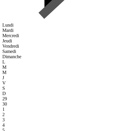
Lundi
Mardi
Mercredi
Jeudi
Vendredi
Samedi
Dimanche
L
M
M
J
V
S
D
29
30
1
2
3
4
5