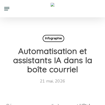
Skip
Menu
to
main
content
Infographie
Automatisation et
assistants IA dans la
boîte courriel
21 mai, 2026