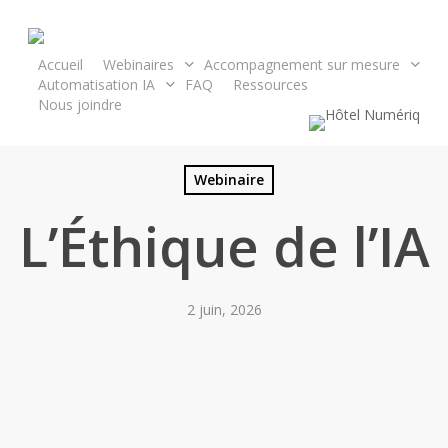
Skip
to
main
Accueil
Webinaires
Accompagnement sur mesure
Automatisation IA
FAQ
Ressources
content
Nous joindre
Webinaire
L’Éthique de l’IA
2 juin, 2026