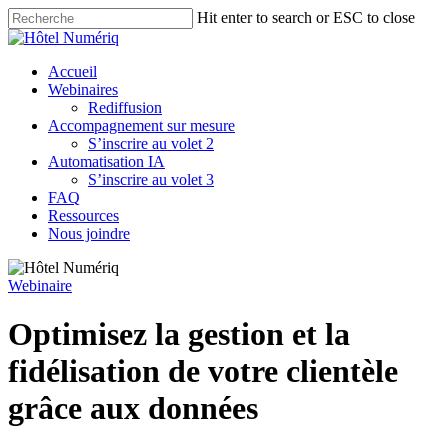
Skip
Hit enter to search or ESC to close
to
Close
main
Search
content
Menu
Accueil
Webinaires
Rediffusion
Accompagnement sur mesure
S’inscrire au volet 2
Automatisation IA
S’inscrire au volet 3
FAQ
Ressources
Nous joindre
Webinaire
Optimisez la gestion et la
fidélisation de votre clientèle
grâce aux données