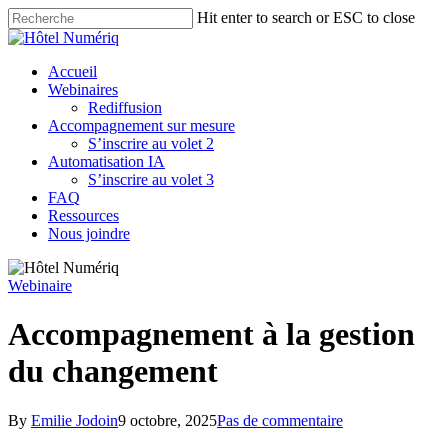
Skip
Hit enter to search or ESC to close
to
Close
main
Search
content
Menu
Accueil
Webinaires
Rediffusion
Accompagnement sur mesure
S’inscrire au volet 2
Automatisation IA
S’inscrire au volet 3
FAQ
Ressources
Nous joindre
Webinaire
Accompagnement à la gestion
du changement
By
Emilie Jodoin
9 octobre, 2025
Pas de commentaire