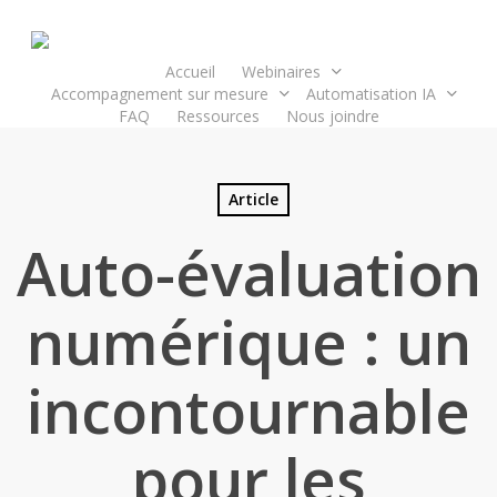
Skip
to
main
Accueil
Webinaires
Accompagnement sur mesure
Automatisation IA
content
FAQ
Ressources
Nous joindre
Article
Auto-évaluation
numérique : un
incontournable
pour les